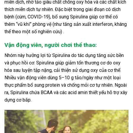
miễn dịch, nhờ tảo giàu chất chống oxy hóa và các chất kích
thích miễn dịch tự nhiên. Đặc biệt trong giai đoạn có dịch
bệnh (cúm, COVID-19), bổ sung Spirulina giúp cơ thể có
thêm “vũ khí” phòng vệ (như tăng sản xuất interferon, kháng
thể theo một số nghiên cứu) .
Vận động viên, người chơi thể thao:
Nhóm này hưởng lợi từ Spirulina do tác dụng tăng sức bền
và phục hồi cơ: Spirulina giúp giảm tổn thương cơ do oxy
hóa sau luyện tập nặng, cải thiện sử dụng oxy của cơ thể.
Nhiều vận động viên dùng 5–10 g tảo/ngày như một loại
thực phẩm bổ sung protein và chống mỏi cơ tự nhiên. Ngoài
ra, Spirulina chứa BCAA và các acid amin thiết yếu hỗ trợ xây
dựng cơ bắp.