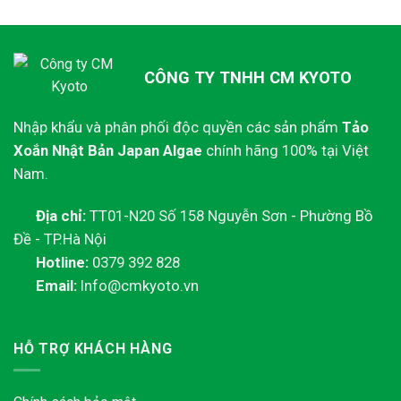
dày,
nhiên
trào
ngược
CÔNG TY TNHH CM KYOTO
Nhập khẩu và phân phối độc quyền các sản phẩm
Tảo
Xoắn Nhật Bản Japan Algae
chính hãng 100% tại Việt
Nam.
Địa chỉ:
TT01-N20 Số 158 Nguyễn Sơn - Phường Bồ
Đề - TP.Hà Nội
Hotline:
0379 392 828
Email:
Info@cmkyoto.vn
HỖ TRỢ KHÁCH HÀNG