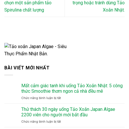
chọn một sản phẩm tảo
trọng hoặc tránh dùng Tảo
Spirulina chất lượng
Xoắn Nhật.
BÀI VIẾT MỚI NHẤT
Mất cảm giác tanh khi uống Tảo Xoắn Nhật: 5 công
thức Smoothie thơm ngon cả nhà đều mê
ở
Chức năng bình luận bị tắt
Mất
cảm
Thử thách 30 ngày uống Tảo Xoắn Japan Algae
giác
2200 viên cho người mới bắt đầu
tanh
ở
Chức năng bình luận bị tắt
khi
Thử
uống