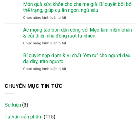
thách
Món quà sức khỏe cho cha mẹ già: Bí quyết bồi bổ
Tảo
30
Xoắn
thể trạng, giúp cụ ăn ngon, ngủ sâu
ngày
Nhật:
ở
Chức năng bình luận bị tắt
uống
5
Món
Tảo
công
quà
Ác mộng táo bón dân công sở: Mẹo làm mềm phân
Xoắn
thức
sức
Japan
& cải thiện nhu động ruột tự nhiên
Smoothie
khỏe
Algae
thơm
ở
Chức năng bình luận bị tắt
cho
2200
ngon
Ác
cha
viên
cả
mộng
Bí quyết nạp đạm & vi chất “êm ru” cho người đau
mẹ
cho
nhà
táo
già:
dạ dày, trào ngược
người
đều
bón
Bí
mới
mê
ở
Chức năng bình luận bị tắt
dân
quyết
bắt
Bí
công
bồi
đầu
quyết
sở:
bổ
nạp
CHUYÊN MỤC TIN TỨC
Mẹo
thể
đạm
làm
trạng,
&
mềm
giúp
vi
phân
cụ
Sự kiện
(3)
chất
&
ăn
“êm
cải
ngon,
Tư vấn sản phẩm
(115)
ru”
thiện
ngủ
cho
nhu
sâu
người
động
đau
ruột
dạ
tự