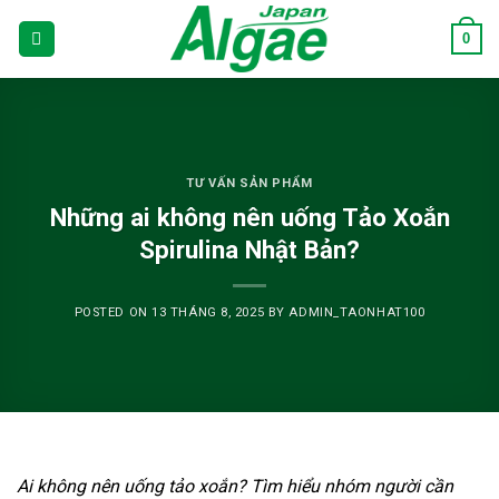
Skip
0
to
content
TƯ VẤN SẢN PHẨM
Những ai không nên uống Tảo Xoắn
Spirulina Nhật Bản?
POSTED ON
13 THÁNG 8, 2025
BY
ADMIN_TAONHAT100
Ai không nên uống tảo xoắn? Tìm hiểu nhóm người cần