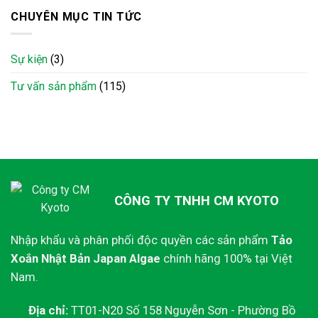
quyết
sở:
bổ
nạp
CHUYÊN MỤC TIN TỨC
Mẹo
thể
đạm
làm
trạng,
&
mềm
giúp
vi
phân
cụ
Sự kiện
(3)
chất
&
ăn
“êm
cải
ngon,
Tư vấn sản phẩm
(115)
ru”
thiện
ngủ
cho
nhu
sâu
người
động
đau
ruột
dạ
tự
dày,
nhiên
trào
ngược
CÔNG TY TNHH CM KYOTO
Nhập khẩu và phân phối độc quyền các sản phẩm
Tảo
Xoắn Nhật Bản Japan Algae
chính hãng 100% tại Việt
Nam.
Địa chỉ:
TT01-N20 Số 158 Nguyễn Sơn - Phường Bồ