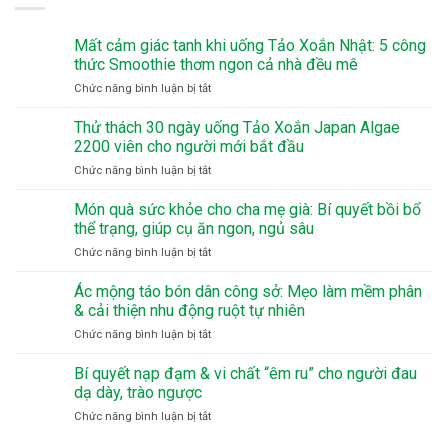
Mất cảm giác tanh khi uống Tảo Xoắn Nhật: 5 công
thức Smoothie thơm ngon cả nhà đều mê
ở
Chức năng bình luận bị tắt
Mất
cảm
Thử thách 30 ngày uống Tảo Xoắn Japan Algae
giác
2200 viên cho người mới bắt đầu
tanh
ở
Chức năng bình luận bị tắt
khi
Thử
uống
thách
Món quà sức khỏe cho cha mẹ già: Bí quyết bồi bổ
Tảo
30
Xoắn
thể trạng, giúp cụ ăn ngon, ngủ sâu
ngày
Nhật:
ở
Chức năng bình luận bị tắt
uống
5
Món
Tảo
công
quà
Ác mộng táo bón dân công sở: Mẹo làm mềm phân
Xoắn
thức
sức
Japan
& cải thiện nhu động ruột tự nhiên
Smoothie
khỏe
Algae
thơm
ở
Chức năng bình luận bị tắt
cho
2200
ngon
Ác
cha
viên
cả
mộng
Bí quyết nạp đạm & vi chất “êm ru” cho người đau
mẹ
cho
nhà
táo
già:
dạ dày, trào ngược
người
đều
bón
Bí
mới
mê
ở
Chức năng bình luận bị tắt
dân
quyết
bắt
Bí
công
bồi
đầu